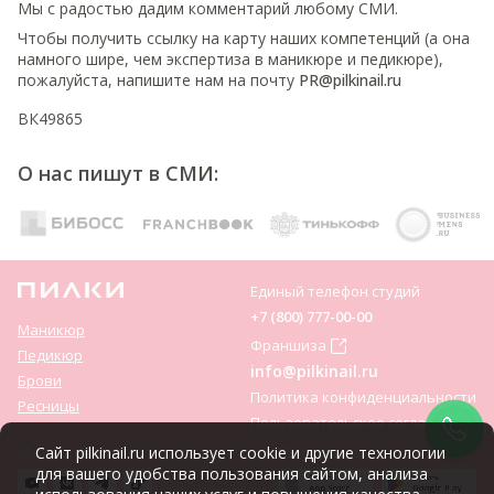
Мы с радостью дадим комментарий любому СМИ.
Чтобы получить ссылку на карту наших компетенций (а она
намного шире, чем экспертиза в маникюре и педикюре),
пожалуйста, напишите нам на почту
PR@pilkinail.ru
ВК49865
О нас пишут в СМИ:
Единый телефон студий
+7 (800) 777-00-00
Маникюр
Франшиза
Педикюр
info@pilkinail.ru
Брови
Политика конфиденциальности
Ресницы
Пользовательское соглашение
Мы соц. сетях:
Сайт pilkinail.ru использует cookie и другие технологии
Приложение:
для вашего удобства пользования сайтом, анализа