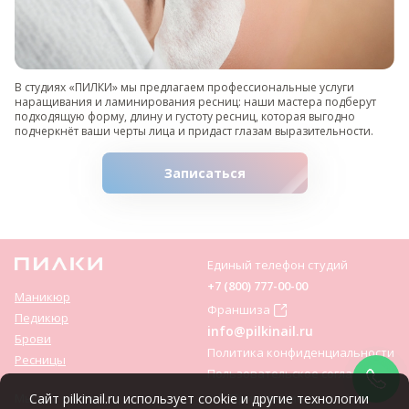
В студиях «ПИЛКИ» мы предлагаем профессиональные услуги
наращивания и ламинирования ресниц: наши мастера подберут
подходящую форму, длину и густоту ресниц, которая выгодно
подчеркнёт ваши черты лица и придаст глазам выразительности.
Записаться
Единый телефон студий
+7 (800) 777-00-00
Маникюр
Франшиза
Педикюр
info@pilkinail.ru
Брови
Политика конфиденциальности
Ресницы
Пользовательское соглашение
Мы соц. сетях:
Сайт pilkinail.ru использует cookie и другие технологии
Приложение: