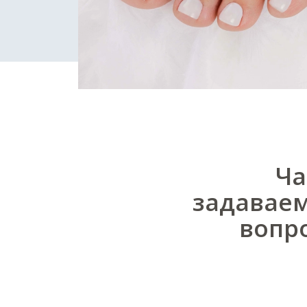
Ча
задавае
вопр