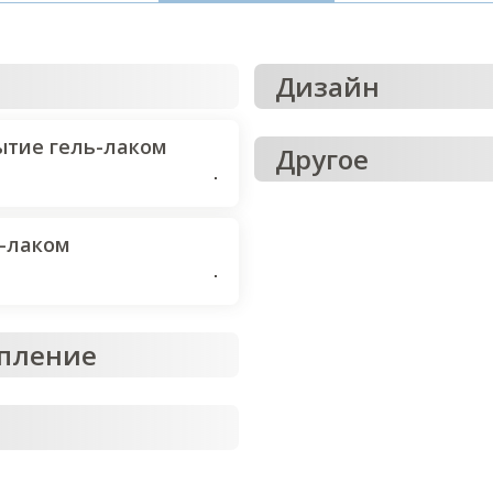
Дизайн
ытие гель-лаком
Другое
-лаком
епление