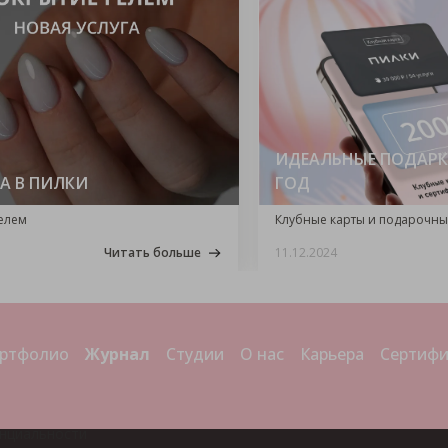
ИДЕАЛЬНЫЕ ПОДАРК
А В ПИЛКИ
ГОД
елем
Клубные карты и подарочны
Читать больше
11.12.2024
ртфолио
Журнал
Студии
О нас
Карьера
Сертиф
нциальности