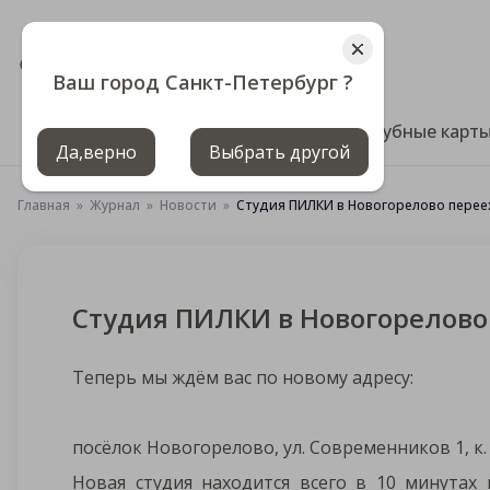
СПб и ЛО
+7 (812) 640-00-00
Ваш город Санкт-Петербург ?
Цены
Клубные карт
Да,верно
Выбрать другой
Главная
Журнал
Новости
Студия ПИЛКИ в Новогорелово перее
Студия ПИЛКИ в Новогорелово
Теперь мы ждём вас по новому адресу:
посёлок Новогорелово, ул. Современников 1, к.
Новая студия находится всего в 10 минутах