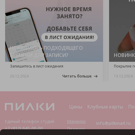
НЕ НАШЛОСЬ ПОДХОДЯЩЕГО
ВРЕМЕНИ ДЛЯ ЗАПИСИ?
НОВИНК
Запишитесь в лист ожидания
Покрытие г
26.12.2024
Читать больше
13.12.2024
Цены
Клубные карты
По
Единый телефон студий
Маникюр
info@pilkinail.ru
+7 (812) 640-00-00
Педикюр
Политика конфиде