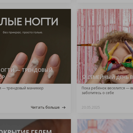
НОГТИ — ТРЕНДОВЫЙ
ЮР
🎈 СЕМЕЙНЫЙ ДЕНЬ В
и — трендовый маникюр
Пока ребёнок веселится — в
заботитесь о себе
Читать больше
20.05.2025