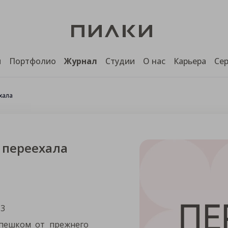
ы
Портфолио
Журнал
Студии
О нас
Карьера
Се
хала
 переехала
 3
 пешком от прежнего