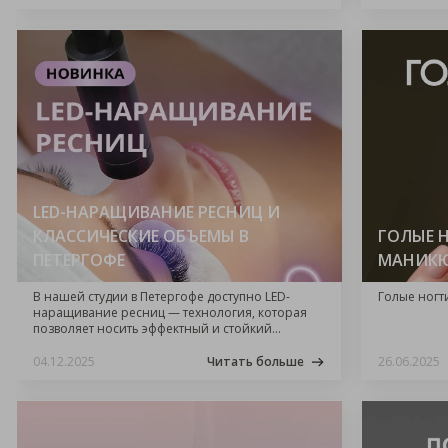
LED-НАРАЩИВАНИЕ РЕСНИЦ И
КЛАССИЧЕСКИЕ ОБЪЕМЫ В
ГОЛЫЕ 
ПЕТЕРГОФЕ
МАНИК
В нашей студии в Петергофе доступно LED-
Голые ногт
наращивание ресниц — технология, которая
позволяет носить эффектный и стойкий
результат без дискомфорта и длительного
высыхания.
04.12.2025
Читать больше
26.06.2025