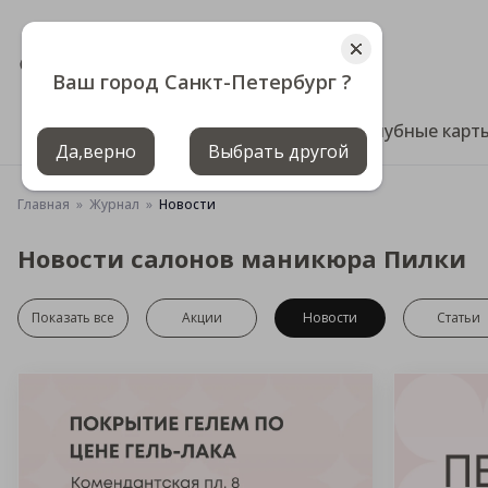
СПб и ЛО
+7 (812) 640-00-00
Ваш город Санкт-Петербург ?
Цены
Клубные карт
Да,верно
Выбрать другой
Главная
Журнал
Новости
Новости салонов маникюра Пилки
Показать все
Акции
Новости
Статьи