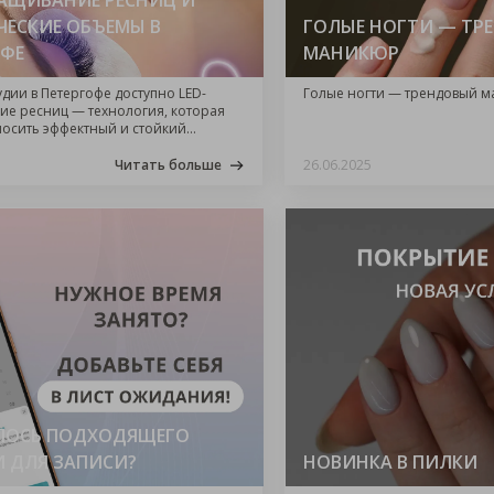
РАЩИВАНИЕ РЕСНИЦ И
ЧЕСКИЕ ОБЪЕМЫ В
ГОЛЫЕ НОГТИ — ТР
ОФЕ
МАНИКЮР
удии в Петергофе доступно LED-
Голые ногти — трендовый 
е ресниц — технология, которая
носить эффектный и стойкий
без дискомфорта и длительного
Читать больше
26.06.2025
ЛОСЬ ПОДХОДЯЩЕГО
И ДЛЯ ЗАПИСИ?
НОВИНКА В ПИЛКИ