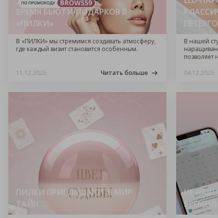
LED-НА
ВРЕМЯ БЬЮТИ-ПОДАРКОВ В
КЛАССИ
«ПИЛКИ»
ПЕТЕРГ
В «ПИЛКИ» мы стремимся создавать атмосферу,
В нашей ст
где каждый визит становится особенным.
наращивани
позволяет 
результат 
высыхания.
11.12.2025
Читать больше
04.12.2025
ПИЛКИ ПРИГЛАШАЮТ В МИР
НЕ НАШ
ТАЙН…
ВРЕМЕН