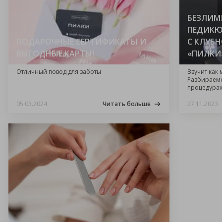
БЕЗЛИМ
ПЕДИКЮ
ПОДАРОЧНЫЕ СЕРТИФИКАТЫ И
С КЛУБ
ВЫГОДНЫЕ КАРТЫ!
«ПИЛКИ
Отличный повод для заботы
Звучит как 
Разбираемс
процедурах
программе 
05.03.2024
Читать больше
27.11.2023