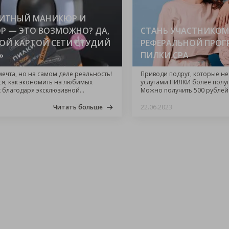
ИТНЫЙ МАНИКЮР И
Р — ЭТО ВОЗМОЖНО? ДА,
СТАНЬ УЧАСТНИКОМ
НОЙ КАРТОЙ СЕТИ СТУДИЙ
РЕФЕРАЛЬНОЙ ПРО
»
ПИЛКИ CPA
мечта, но на самом деле реальность!
Приводи подруг, которые не
я, как экономить на любимых
услугами ПИЛКИ более полуг
 благодаря эксклюзивной
Можно получить 500 рублей
сети студий «ПИЛКИ».
5% от суммы оказанных усл
подруг пожизненно.
Читать больше
22.06.2023