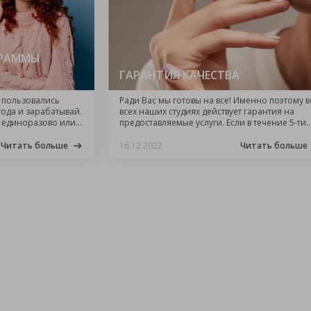
ГРАММЫ
ГАРАНТИЯ КАЧЕСТВА
 пользовались
Ради Вас мы готовы на все! Именно поэтому в
ода и зарабатывай.
всех наших студиях действует гарантия на
 единоразово или
предоставляемые услуги. Если в течение 5-ти
уг приведенных
первых дней что-то пошло не так, обязатель
сообщите нам. Вы можете позвонить по
Читать больше
16.12.2022
Читать больше
телефону…