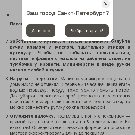
Ваш город Санкт-Петербург ?
После похода в салон
Да,верно
Выбрать другой
Заботьтесь о кутикуле. После маникюра балуйте
ручки кремом и маслом, тщательно втирая в
кутикулу. Чтобы не забывать пользоваться,
поставьте флакон с маслом на рабочем столе, на
тумбочке у кровати. Мини-версию в виде ручки
носите с собой в сумке.
На руки — перчатки.
Маникюр маникюром, но дела по
дому никто не отменял. В первые 24 часа лучше избегать
водных процедур, посуду тоже можно помыть потом.
Для уборки запаситесь парой резиновых и хлопковых
перчаток. Спойлер: если нанести крем под перчатки, то
можно совместить рутину со спа-процедурой.
Отложите пилочку.
Подпиливать ногти с покрытием —
прямой путь к снятию гель-лака на 3 недели раньше. Не
надо так! Определитесь с нужной формой и попросите
мастера скорректировать длину до покрытия.