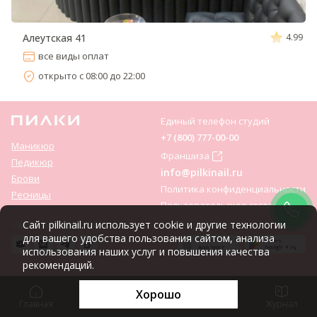
Алеутская 41
4.99
все виды оплат
открыто с 08:00 до 22:00
Единый телефон студий
+7 (800) 777-00-00
Маникюр
Франшиза
Педикюр
info@pilkinail.ru
Брови
Политика конфиденциальности
Ресницы
Пользовательское соглашение
Мы соц. сетях:
Сайт pilkinail.ru использует cookie и другие технологии
Приложение:
для вашего удобства пользования сайтом, анализа
использования наших услуг и повышения качества
рекомендаций.
Хорошо
Главная
Цены
Записаться
Корзина
Журнал