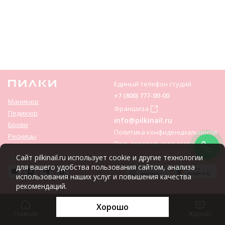
Единый телефон студий
+7 (800) 777-00-00
Маникюр
Франшиза
Педикюр
info@pilkinail.ru
Брови
Политика конфиденциальности
Ресницы
Пользовательское соглашение
Мы соц. сетях:
Сайт pilkinail.ru использует cookie и другие технологии
Приложение:
для вашего удобства пользования сайтом, анализа
использования наших услуг и повышения качества
рекомендаций.
Хорошо
Главная
Цены
Записаться
Корзина
Журнал