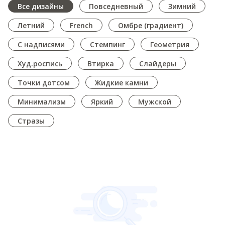
Все дизайны
Повседневный
Зимний
Летний
French
Омбре (градиент)
С надписями
Стемпинг
Геометрия
Худ.роспись
Втирка
Слайдеры
Точки дотсом
Жидкие камни
Минимализм
Яркий
Мужской
Стразы