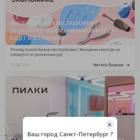
БЬЮТИ-БИЗНЕС В НЕСТАБИЛЬНОЙ
ЭКОНОМИКЕ: ПОЧЕМУ МАНИКЮР ВСЕГДА
БУДЕТ ВОСТРЕБОВАН
Почему Бьюти бизнес востребован? Женщины никогда не
откажутся от ухоженных рук
11.06.2025
Читать больше
Ваш город Санкт-Петербург ?
СТУДИЯ "ПИЛКИ" ВАША АТМОСФЕРА УСПЕХА