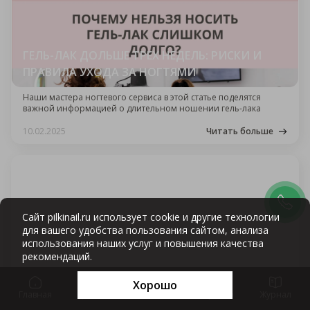
ГЕЛЬ-ЛАК ДОЛЬШЕ ТРЕХ НЕДЕЛЬ: РИСКИ И
ПРАВИЛА УХОДА ЗА НОГТЯМИ
Наши мастера ногтевого сервиса в этой статье поделятся
важной информацией о длительном ношении гель-лака
10.02.2025
Читать больше
Сайт pilkinail.ru использует cookie и другие технологии
для вашего удобства пользования сайтом, анализа
использования наших услуг и повышения качества
рекомендаций.
LOVE IS IN THE AIR: 6 ИДЕЙ МАНИКЮРА КО
Хорошо
Главная
Цены
Записаться
Корзина
Журнал
ДНЮ ВСЕХ ВЛЮБЛЁННЫХ