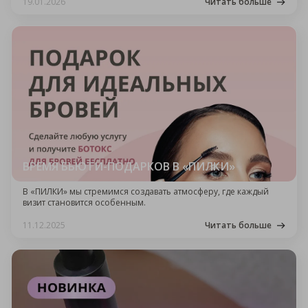
восточной роскоши!
19.01.2026
Читать больше
ВРЕМЯ БЬЮТИ-ПОДАРКОВ В «ПИЛКИ»
В «ПИЛКИ» мы стремимся создавать атмосферу, где каждый
визит становится особенным.
11.12.2025
Читать больше