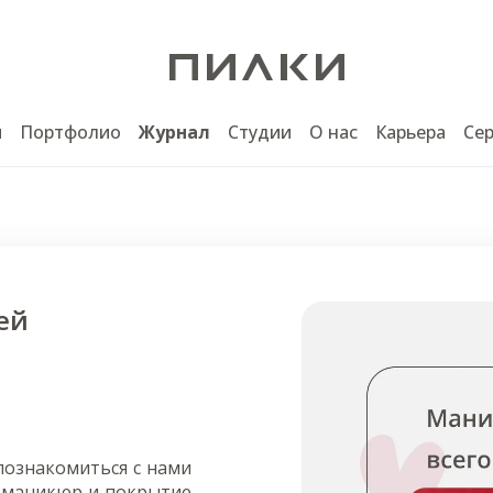
ы
Портфолио
Журнал
Студии
О нас
Карьера
Се
ей
познакомиться с нами
, маникюр и покрытие